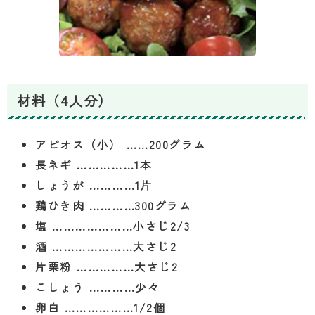
材料（4人分）
アピオス（小） ……200グラム
長ネギ ……………1本
しょうが …………1片
鶏ひき肉 …………300グラム
塩 …………………小さじ2/3
酒 …………………大さじ2
片栗粉 ……………大さじ2
こしょう …………少々
卵白 ………………1/2個